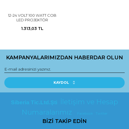
12-24 VOLT 100 WATT COB
LED PROJEKTÖR
1.313,03 TL
KAMPANYALARIMIZDAN HABERDAR OLUN
KAYDOL
İletişim ve Hesap
Siberia Tic.Ltd.Şti
Numaralarımız
Facebook
Twitter
BİZİ TAKİP EDİN