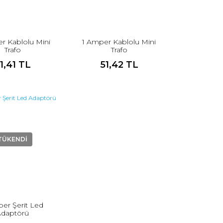
r Kablolu Mini
1 Amper Kablolu Mini
Trafo
Trafo
1,41 TL
51,42 TL
TÜKENDİ
er Şerit Led
Adaptörü