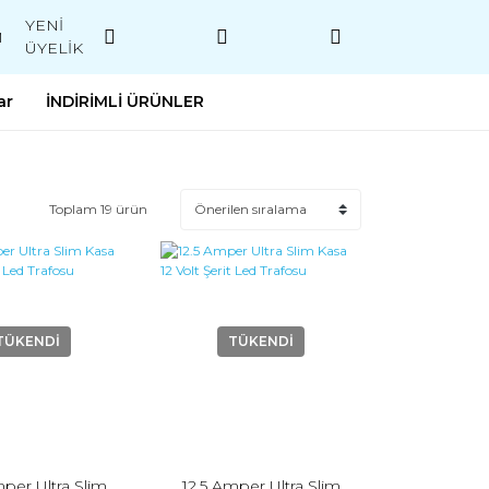
YENİ
M
ÜYELİK
ar
İNDİRİMLİ ÜRÜNLER
Toplam 19 ürün
TÜKENDİ
TÜKENDİ
mper Ultra Slim
12.5 Amper Ultra Slim