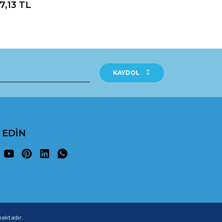
7,13 TL
KAYDOL
P EDİN
maktadır.