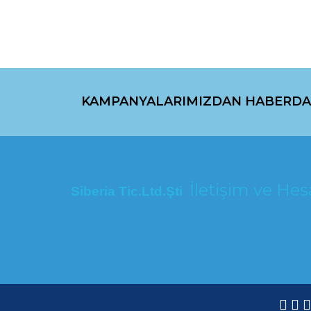
KAMPANYALARIMIZDAN HABERDA
İletişim ve H
Siberia Tic.Ltd.Şti