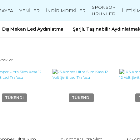
SPONSOR
SAYFA
YENİLER
İNDİRİMDEKİLER
İLETİŞİ
ÜRÜNLER
Dış Mekan Led Aydınlatma
Şarjlı, Taşınabilir Aydınlatmal
ktakiler
TÜKENDİ
TÜKENDİ
Amper Ultra Slim
25 Amper Ultra Slim
16.5 A