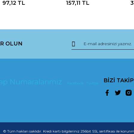
97,12 TL
157,11 TL
3
R OLUN
BİZİ TAKİ
esap Numaralarımız
Facebook
Twitter
© Tüm hakları saklıdır. Kredi kartı bilgileriniz 256bit SSL sertifikası ile korun