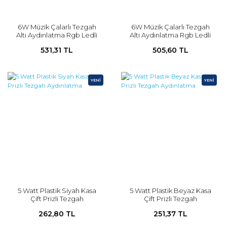
6W Müzik Çalarlı Tezgah
6W Müzik Çalarlı Tezgah
Altı Aydınlatma Rgb Ledli
Altı Aydınlatma Rgb Ledli
Bluetooth Hoparlörlü
Bluetooth Hoparlörlü
531,31 TL
505,60 TL
Kumandalı Mutfak
Kumandalı Mutfak
Aydınlatma SİYAH
Aydınlatma BEYAZ
YENİ
YENİ
5 Watt Plastik Siyah Kasa
5 Watt Plastik Beyaz Kasa
Çift Prizli Tezgah
Çift Prizli Tezgah
Aydınlatma
Aydınlatma
262,80 TL
251,37 TL