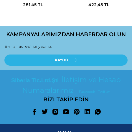
281,45 TL
422,45 TL
KAMPANYALARIMIZDAN HABERDAR OLUN
KAYDOL
İletişim ve Hesap
Siberia Tic.Ltd.Şti
Numaralarımız
Facebook
Twitter
BİZİ TAKİP EDİN