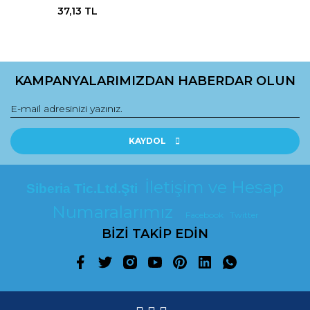
37,13 TL
KAMPANYALARIMIZDAN HABERDAR OLUN
KAYDOL
İletişim ve Hesap
Siberia Tic.Ltd.Şti
Numaralarımız
Facebook
Twitter
BİZİ TAKİP EDİN