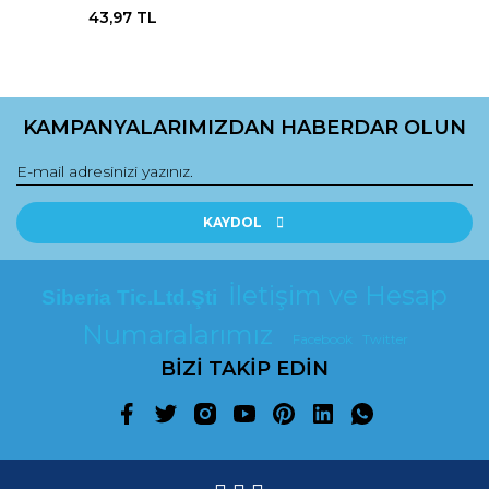
43,97 TL
KAMPANYALARIMIZDAN HABERDAR OLUN
KAYDOL
İletişim ve Hesap
Siberia Tic.Ltd.Şti
Numaralarımız
Facebook
Twitter
BİZİ TAKİP EDİN