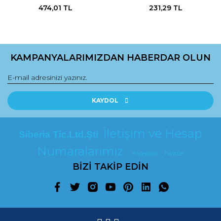
474,01 TL
231,29 TL
KAMPANYALARIMIZDAN HABERDAR OLUN
KAYDOL
İletişim ve Hesap
Siberia Tic.Ltd.Şti
Numaralarımız
Facebook
Twitter
BİZİ TAKİP EDİN