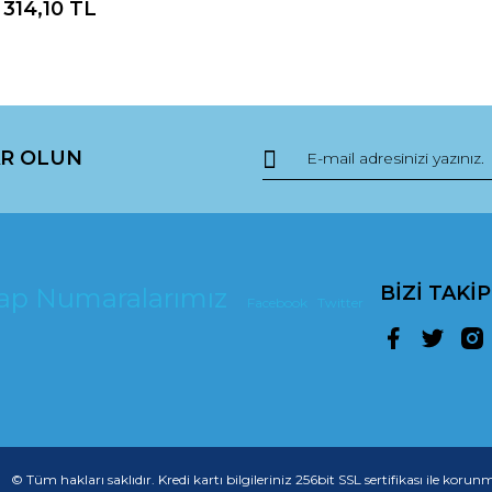
314,10 TL
R OLUN
BİZİ TAKİ
esap Numaralarımız
Facebook
Twitter
© Tüm hakları saklıdır. Kredi kartı bilgileriniz 256bit SSL sertifikası ile korun