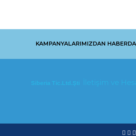
KAMPANYALARIMIZDAN HABERDA
İletişim ve H
Siberia Tic.Ltd.Şti