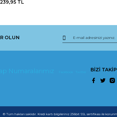
239,95 TL
R OLUN
BİZİ TAKİ
esap Numaralarımız
Facebook
Twitter
© Tüm hakları saklıdır. Kredi kartı bilgileriniz 256bit SSL sertifikası ile korun