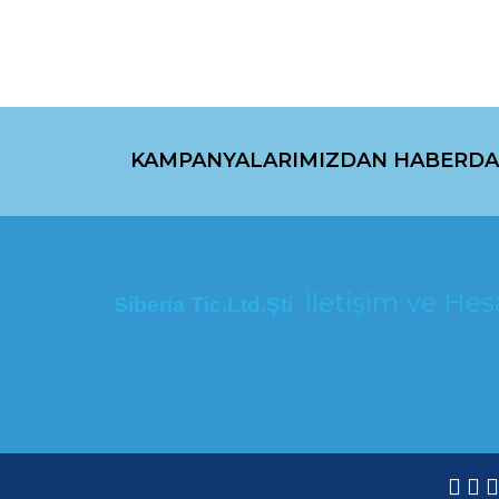
KAMPANYALARIMIZDAN HABERDA
İletişim ve H
Siberia Tic.Ltd.Şti