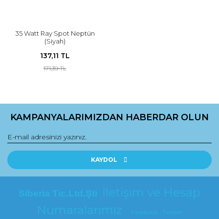
35 Watt Ray Spot Neptün
(Siyah)
137,11 TL
171,39 TL
KAMPANYALARIMIZDAN HABERDAR OLUN
KAYDOL
İletişim ve Hesap
Siberia Tic.Ltd.Şti
Numaralarımız
Facebook
Twitter