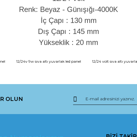
Renk: Beyaz - Günışığı-4000K
İç Çapı : 130 mm
Dış Çapı : 145 mm
Yükseklik : 20 mm
da ve diğer konularda yetersiz gördüğünüz noktaları öneri formunu kullana
anel
12/24v 9w sıva altı yuvarlak led panel
12/24 volt sıva altı yuvarl
r.
R OLUN
BİZİ TAKİ