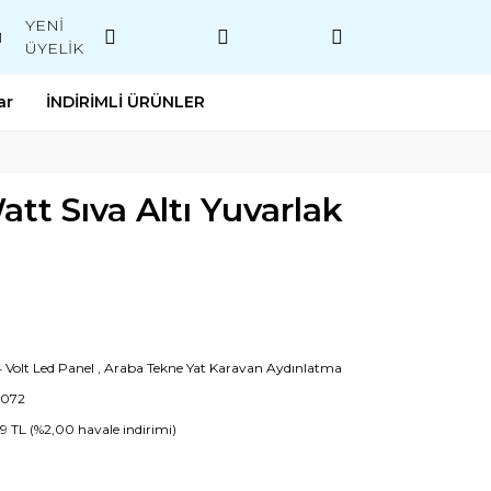
YENİ
M
ÜYELİK
ar
İNDİRİMLİ ÜRÜNLER
att Sıva Altı Yuvarlak
4 Volt Led Panel
,
Araba Tekne Yat Karavan Aydınlatma
3072
89 TL (%2,00 havale indirimi)