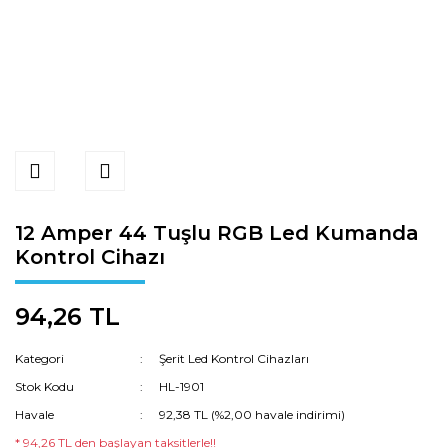
12 Amper 44 Tuşlu RGB Led Kumanda
Kontrol Cihazı
94,26 TL
Kategori
Şerit Led Kontrol Cihazları
Stok Kodu
HL-1901
Havale
92,38 TL (%2,00 havale indirimi)
* 94,26 TL den başlayan taksitlerle!!