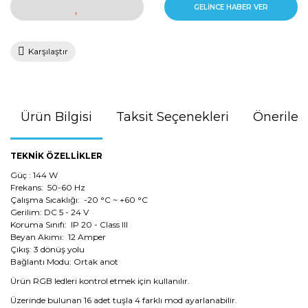
GELİNCE HABER VER
Karşılaştır
Ürün Bilgisi
Taksit Seçenekleri
Önerileri
TEKNİK ÖZELLİKLER
Güç : 144 W
Frekans: 50-60 Hz
Çalışma Sıcaklığı: -20 °C ~ +60 °C
Gerilim: DC 5 - 24 V
Koruma Sınıfı: IP 20 - Class III
Beyan Akımı: 12 Amper
Çıkış: 3 dönüş yolu
Bağlantı Modu: Ortak anot
Ürün RGB ledleri kontrol etmek için kullanılır.
Üzerinde bulunan 16 adet tuşla 4 farklı mod ayarlanabilir.