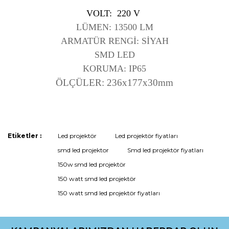
VOLT: 220 V
LÜMEN: 13500 LM
ARMATÜR RENGİ: SİYAH
SMD LED
KORUMA: IP65
ÖLÇÜLER: 236x177x30mm
Bu ürünün fiyat bilgisi, resim, ürün açıklamalarında ve diğer
Etiketler :
Led projektör
Led projektör fiyatları
konularda yetersiz gördüğünüz noktaları öneri formunu
smd led projektor
Smd led projektör fiyatları
kullanarak tarafımıza iletebilirsiniz.
Görüş ve önerileriniz için teşekkür ederiz.
150w smd led projektör
150 watt smd led projektör
Ürün resmi kalitesiz, bozuk veya görüntülenemiyor.
150 watt smd led projektör fiyatları
Ürün açıklamasında eksik bilgiler bulunuyor.
Ürün bilgilerinde hatalar bulunuyor.