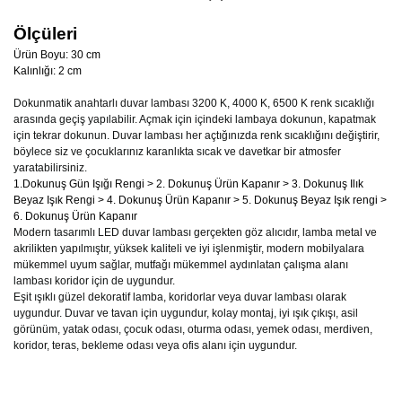
Ölçüleri
Ürün Boyu: 30 cm
Kalınlığı: 2 cm
Dokunmatik
anahtarlı
duvar lambası
3
2
00 K, 4000 K, 6
5
00 K renk sıcaklığı
arasında geçiş yapılabilir. Açmak için içindeki lambaya dokunun, kapatmak
için tekrar dokunun. Duvar lambası her açtığınızda renk sıcaklığını değiştirir,
böylece siz ve çocuklarınız karanlıkta sıcak ve davetkar bir atmosfer
yaratabilirsiniz.
1.Dokunuş Gün Işığı Rengi > 2. Dokunuş Ürün Kapanır > 3. Dokunuş Ilık
Beyaz Işık Rengi > 4. Dokunuş Ürün Kapanır > 5. Dokunuş Beyaz Işık rengi >
6. Dokunuş Ürün Kapanır
Modern tasarımlı LED duvar lambası gerçekten göz alıcıdır, lamba metal ve
akrilikten yapılmıştır, yüksek kaliteli ve iyi işlenmiştir, modern mobilyalara
mükemmel uyum sağlar, mutfağı mükemmel aydınlatan çalışma alanı
lambası koridor için de uygundur.
Eşit ışıklı güzel dekoratif lamba, koridorlar veya duvar lambası olarak
uygundur. Duvar ve tavan için uygundur, kolay montaj, iyi ışık çıkışı, asil
görünüm, yatak odası, çocuk odası, oturma odası, yemek odası, merdiven,
koridor, teras, bekleme odası veya ofis alanı için uygundur.
Bu ürünün fiyat bilgisi, resim, ürün açıklamalarında ve diğer