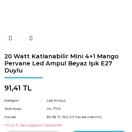
20 Watt Katlanabilir Mini 4+1 Mango
Pervane Led Ampul Beyaz Işık E27
Duylu
91,41 TL
Kategori
Led Ampul
Stok Kodu
HL-7109
Havale
89,58 TL (%2,00 havale indirimi)
* 91,41 TL den başlayan taksitlerle!!