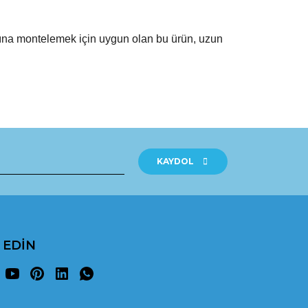
larına montelemek için uygun olan bu ürün, uzun
rak tarafımıza iletebilirsiniz.
KAYDOL
P EDİN