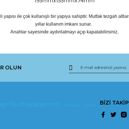
195mmx155mmx74
mm
i yapısı ile çok kullanışlı bir yapıya sahiptir. Mutfak tezgah alt
yıllar kullanım imkanı sunar.
Anahtar sayesinde aydınlatmayı açıp kapatabilirsiniz.
da ve diğer konularda yetersiz gördüğünüz noktaları öneri formunu kullana
R OLUN
r.
BİZİ TAKİ
esap Numaralarımız
Facebook
Twitter