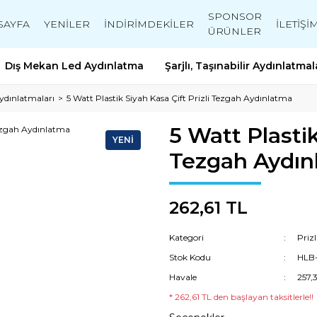
SPONSOR
SAYFA
YENİLER
İNDİRİMDEKİLER
İLETİŞİ
ÜRÜNLER
Dış Mekan Led Aydınlatma
Şarjlı, Taşınabilir Aydınlatmal
Aydınlatmaları
5 Watt Plastik Siyah Kasa Çift Prizli Tezgah Aydınlatma
5 Watt Plastik
YENİ
Tezgah Aydın
262,61 TL
Kategori
Priz
Stok Kodu
HLB
Havale
257,
* 262,61 TL den başlayan taksitlerle!!