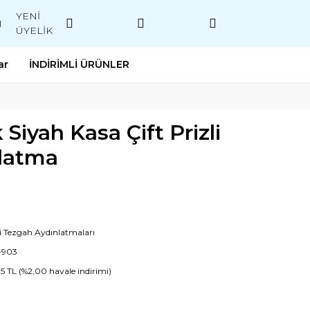
YENİ
M
ÜYELİK
ar
İNDİRİMLİ ÜRÜNLER
 Siyah Kasa Çift Prizli
latma
li Tezgah Aydınlatmaları
-903
35 TL (%2,00 havale indirimi)