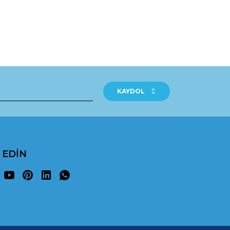
rak tarafımıza iletebilirsiniz.
KAYDOL
P EDİN