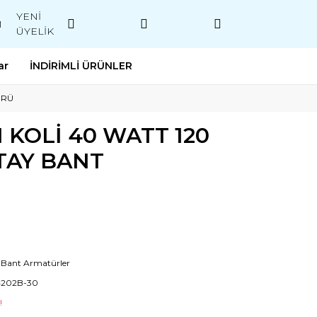
YENİ
M
ÜYELİK
ar
İNDİRİMLİ ÜRÜNLER
ÜRÜ
 KOLİ 40 WATT 120
TAY BANT
i Bant Armatürler
4202B-30
!