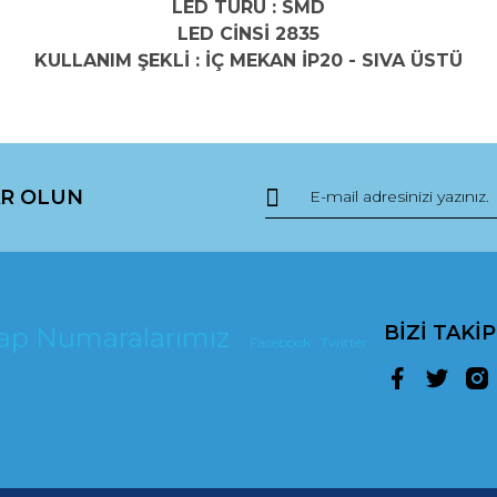
LED TÜRÜ : SMD
LED CİNSİ 2835
KULLANIM ŞEKLİ : İÇ MEKAN İP20 - SIVA ÜSTÜ
da ve diğer konularda yetersiz gördüğünüz noktaları öneri formunu kullana
R OLUN
r.
BİZİ TAKİ
esap Numaralarımız
Facebook
Twitter
Gönder