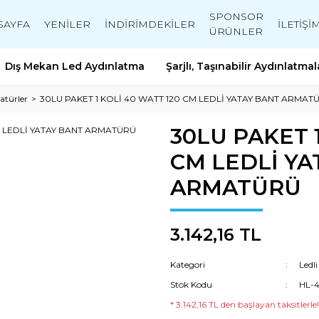
SPONSOR
SAYFA
YENİLER
İNDİRİMDEKİLER
İLETİŞİ
ÜRÜNLER
Dış Mekan Led Aydınlatma
Şarjlı, Taşınabilir Aydınlatmal
atürler
30LU PAKET 1 KOLİ 40 WATT 120 CM LEDLİ YATAY BANT ARMAT
30LU PAKET 1
CM LEDLİ YA
ARMATÜRÜ
3.142,16 TL
Kategori
Ledl
Stok Kodu
HL-
* 3.142,16 TL den başlayan taksitlerle!