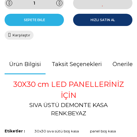
SEPETE EKLE
HIZLI SATIN AL
Karşılaştır
Ürün Bilgisi
Taksit Seçenekleri
Önerileri
30X30 cm LED PANELLERİNİZ
İÇİN
SIVA ÜSTÜ DEMONTE KASA
RENK:BEYAZ
Bu ürünün fiyat bilgisi, resim, ürün açıklamalarında ve diğer
Etiketler :
30x30 sıva sütü boş kasa
panel boş kasa
konularda yetersiz gördüğünüz noktaları öneri formunu