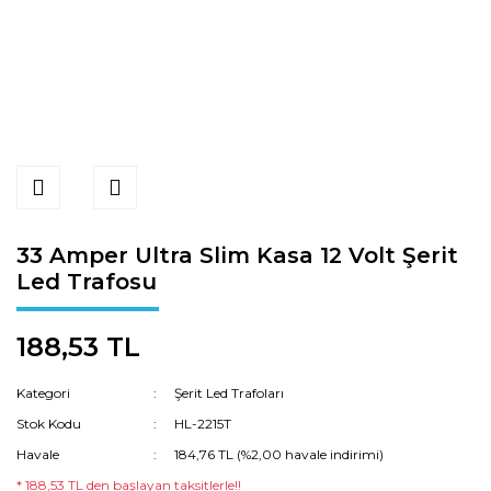
33 Amper Ultra Slim Kasa 12 Volt Şerit
Led Trafosu
188,53 TL
Kategori
Şerit Led Trafoları
Stok Kodu
HL-2215T
Havale
184,76 TL (%2,00 havale indirimi)
* 188,53 TL den başlayan taksitlerle!!