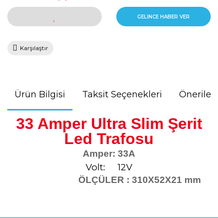
GELİNCE HABER VER
Karşılaştır
Ürün Bilgisi
Taksit Seçenekleri
Önerileri
33 Amper Ultra Slim Şerit
Led Trafosu
Amper: 33A
Volt: 12V
ÖLÇÜLER : 310X52X21 mm
Bu ürünün fiyat bilgisi, resim, ürün açıklamalarında ve diğer
konularda yetersiz gördüğünüz noktaları öneri formunu