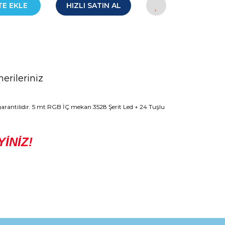
TE EKLE
HIZLI SATIN AL
erileriniz
arantilidir. 5 mt RGB İÇ mekan 3528 Şerit Led + 24 Tuşlu
İNİZ!
rak tarafımıza iletebilirsiniz.