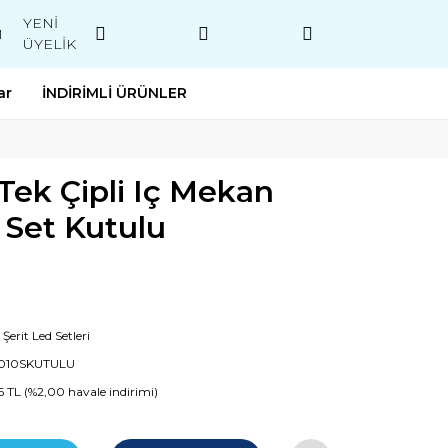
YENİ
M
ÜYELİK
ar
İNDİRİMLİ ÜRÜNLER
Tek Çipli Iç Mekan
 Set Kutulu
Şerit Led Setleri
1010SKUTULU
16 TL (%2,00 havale indirimi)