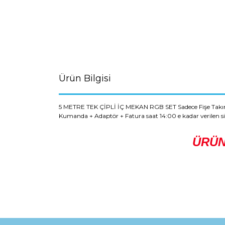
Ürün Bilgisi
5 METRE TEK ÇİPLİ İÇ MEKAN RGB SET Sadece Fişe Takın ve
Kumanda + Adaptör + Fatura saat 14:00 e kadar verilen sip
ÜRÜN
Bu ürünün fiyat bilgisi, resim, ürün açıklamaların
Görüş ve önerileriniz için teşekkür ederiz.