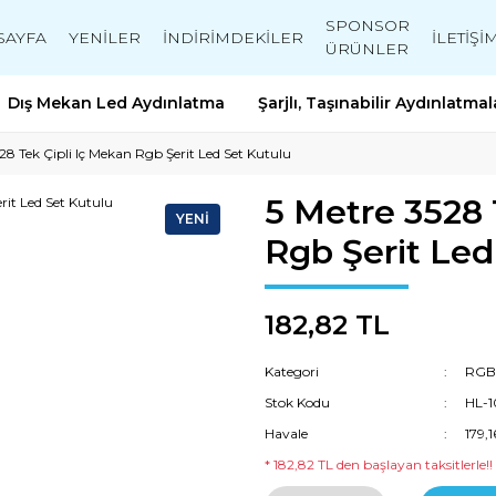
SPONSOR
SAYFA
YENİLER
İNDİRİMDEKİLER
İLETİŞİ
ÜRÜNLER
Dış Mekan Led Aydınlatma
Şarjlı, Taşınabilir Aydınlatmal
28 Tek Çipli Iç Mekan Rgb Şerit Led Set Kutulu
5 Metre 3528 
YENİ
Rgb Şerit Led
182,82 TL
Kategori
RGB 
Stok Kodu
HL-
Havale
179,
* 182,82 TL den başlayan taksitlerle!!