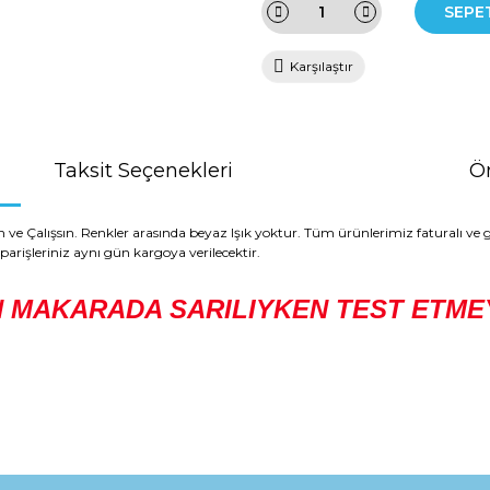
SEPE
Karşılaştır
Taksit Seçenekleri
Ön
 Çalışsın. Renkler arasında beyaz Işık yoktur. Tüm ürünlerimiz faturalı ve g
arişleriniz aynı gün kargoya verilecektir.
 MAKARADA SARILIYKEN TEST ETMEY
da ve diğer konularda yetersiz gördüğünüz noktaları öneri formunu kullana