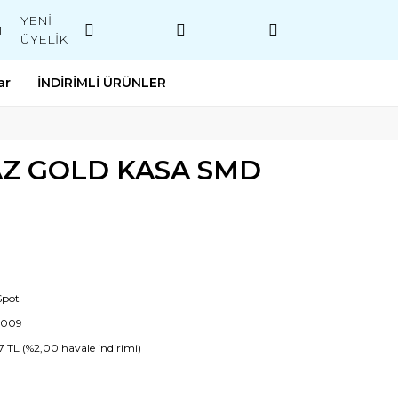
YENİ
M
ÜYELİK
ar
İNDİRİMLİ ÜRÜNLER
AZ GOLD KASA SMD
Spot
6009
7 TL (%2,00 havale indirimi)