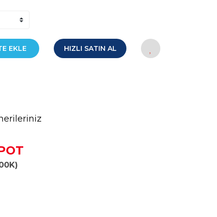
TE EKLE
HIZLI SATIN AL
erileriniz
SPOT
000K)