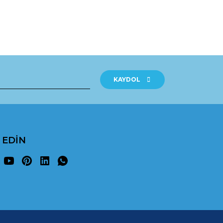
rak tarafımıza iletebilirsiniz.
KAYDOL
P EDİN