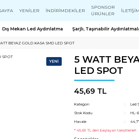
SPONSOR
SAYFA
YENİLER
İNDİRİMDEKİLER
İLETİŞİ
ÜRÜNLER
Dış Mekan Led Aydınlatma
Şarjlı, Taşınabilir Aydınlatmal
WATT BEYAZ GOLD KASA SMD LED SPOT
5 WATT BEY
YENİ
LED SPOT
45,69 TL
Kategori
Led 
Stok Kodu
HL-
Havale
44,7
* 45,69 TL den başlayan taksitlerle!!