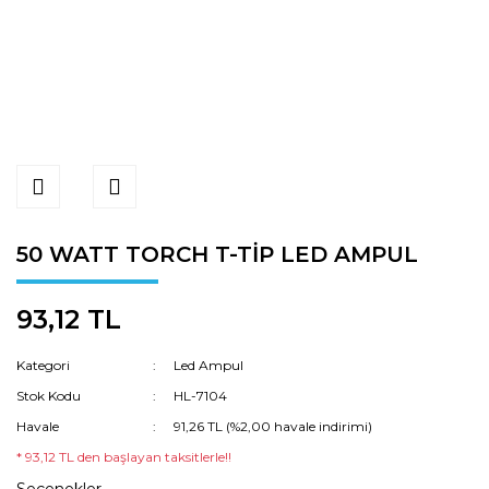
50 WATT TORCH T-TİP LED AMPUL
93,12 TL
Kategori
Led Ampul
Stok Kodu
HL-7104
Havale
91,26 TL (%2,00 havale indirimi)
* 93,12 TL den başlayan taksitlerle!!