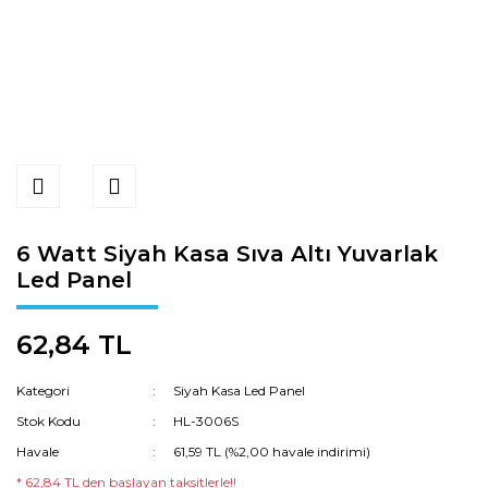
6 Watt Siyah Kasa Sıva Altı Yuvarlak
Led Panel
62,84 TL
Kategori
Siyah Kasa Led Panel
Stok Kodu
HL-3006S
Havale
61,59 TL (%2,00 havale indirimi)
* 62,84 TL den başlayan taksitlerle!!