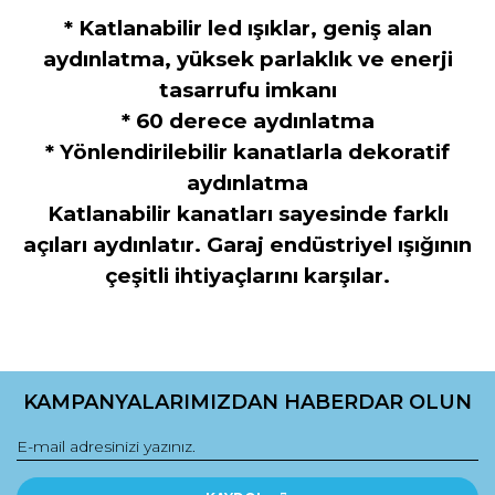
* Katlanabilir led ışıklar, geniş alan
aydınlatma, yüksek parlaklık ve enerji
tasarrufu imkanı
* 60 derece aydınlatma
* Yönlendirilebilir kanatlarla dekoratif
aydınlatma
Katlanabilir kanatları sayesinde farklı
açıları aydınlatır. Garaj endüstriyel ışığının
çeşitli ihtiyaçlarını karşılar.
Bu ürünün fiyat bilgisi, resim, ürün açıklamalarında ve diğer
konularda yetersiz gördüğünüz noktaları öneri formunu
kullanarak tarafımıza iletebilirsiniz.
KAMPANYALARIMIZDAN HABERDAR OLUN
Görüş ve önerileriniz için teşekkür ederiz.
Ürün resmi kalitesiz, bozuk veya görüntülenemiyor.