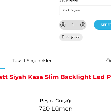
Seçenekler
SEPE
Karşılaştır
Taksit Seçenekleri
Ön
tt Siyah Kasa Slim Backlight Led 
Beyaz-Güışığı
720 Lümen