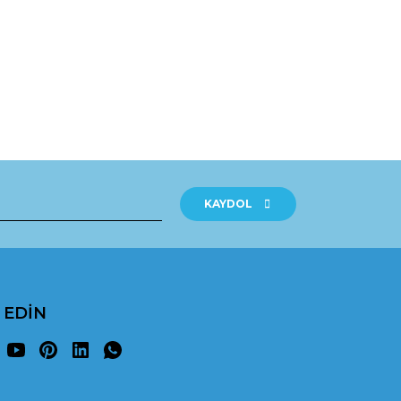
rak tarafımıza iletebilirsiniz.
KAYDOL
P EDİN