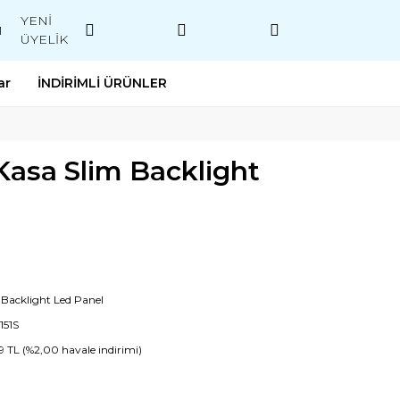
YENİ
M
ÜYELİK
ar
İNDİRİMLİ ÜRÜNLER
Kasa Slim Backlight
 Backlight Led Panel
151S
9 TL (%2,00 havale indirimi)