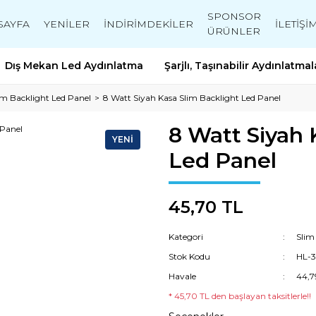
SPONSOR
SAYFA
YENİLER
İNDİRİMDEKİLER
İLETİŞİ
ÜRÜNLER
Dış Mekan Led Aydınlatma
Şarjlı, Taşınabilir Aydınlatmal
im Backlight Led Panel
8 Watt Siyah Kasa Slim Backlight Led Panel
8 Watt Siyah 
YENİ
Led Panel
45,70 TL
Kategori
Slim
Stok Kodu
HL-3
Havale
44,7
* 45,70 TL den başlayan taksitlerle!!