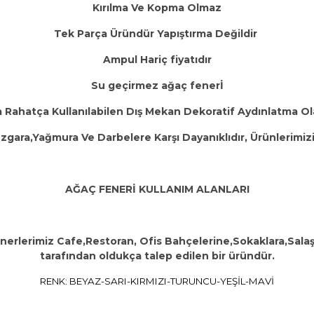
Kırılma Ve Kopma Olmaz
Tek Parça Üründür Yapıştırma Değildir
Ampul Hariç fiyatıdır
Su geçirmez ağaç fenerİ
a Rahatça Kullanılabilen Dış Mekan Dekoratif Aydınlatma O
ara,Yağmura Ve Darbelere Karşı Dayanıklıdır, Ürünlerimizi Ra
AĞAÇ FENERİ KULLANIM ALANLARI
nerlerimiz Cafe,Restoran, Ofis Bahçelerine,Sokaklara,Sala
tarafından oldukça talep edilen bir üründür.
RENK: BEYAZ-SARI-KIRMIZI-TURUNCU-YEŞİL-MAVİ