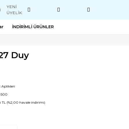
YENİ
M
ÜYELİK
ar
İNDİRİMLİ ÜRÜNLER
E27 Duy
 Aplikleri
-500
8 TL (%2,00 havale indirimi)