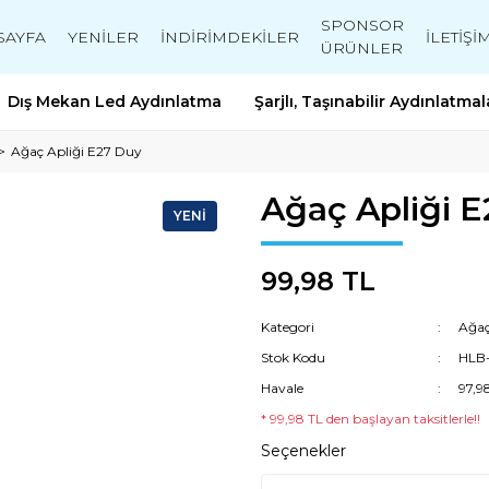
SPONSOR
SAYFA
YENİLER
İNDİRİMDEKİLER
İLETİŞİ
ÜRÜNLER
Dış Mekan Led Aydınlatma
Şarjlı, Taşınabilir Aydınlatmal
Ağaç Apliği E27 Duy
Ağaç Apliği 
YENİ
99,98 TL
Kategori
Ağaç
Stok Kodu
HLB
Havale
97,9
* 99,98 TL den başlayan taksitlerle!!
Seçenekler