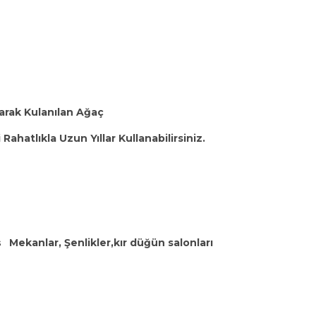
larak Kulanılan Ağaç
hatlıkla Uzun Yıllar Kullanabilirsiniz.
ş
Mekanlar, Şenlikler,kır düğün salonları