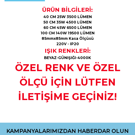
ÜRÜN BİLGİLERİ:
40 CM 25W 3500 LÜMEN
50 CM 35W 4500 LÜMEN
60 CM 45W 6500 LÜMEN
100 CM 140W 19500 LÜMEN
85mmx85mm Kasa Ölçüsü
220V - IP20
IŞIK RENKLERİ:
BEYAZ-GÜNIŞIĞI-4000K
ÖZEL RENK VE ÖZEL
ÖLÇÜ İÇİN LÜTFEN
İLETİŞİME GEÇİNİZ!
Bu ürünün fiyat bilgisi, resim, ürün açıklamalarında ve diğer
konularda yetersiz gördüğünüz noktaları öneri formunu
kullanarak tarafımıza iletebilirsiniz.
KAMPANYALARIMIZDAN HABERDAR OLUN
Görüş ve önerileriniz için teşekkür ederiz.