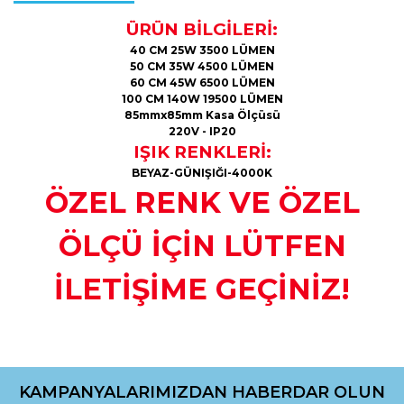
ÜRÜN BİLGİLERİ:
40 CM 25W 3500 LÜMEN
50 CM 35W 4500 LÜMEN
60 CM 45W 6500 LÜMEN
100 CM 140W 19500 LÜMEN
85mmx85mm Kasa Ölçüsü
220V - IP20
IŞIK RENKLERİ:
BEYAZ-GÜNIŞIĞI-4000K
ÖZEL RENK VE ÖZEL
ÖLÇÜ İÇİN LÜTFEN
İLETİŞİME GEÇİNİZ!
Bu ürünün fiyat bilgisi, resim, ürün açıklamalarında ve diğer
konularda yetersiz gördüğünüz noktaları öneri formunu
kullanarak tarafımıza iletebilirsiniz.
KAMPANYALARIMIZDAN HABERDAR OLUN
Görüş ve önerileriniz için teşekkür ederiz.