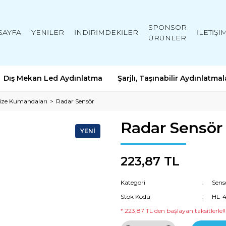
SPONSOR
SAYFA
YENİLER
İNDİRİMDEKİLER
İLETİŞİ
ÜRÜNLER
Dış Mekan Led Aydınlatma
Şarjlı, Taşınabilir Aydınlatmal
vize Kumandaları
Radar Sensör
Radar Sensör
YENİ
223,87 TL
Kategori
Sens
Stok Kodu
HL-
* 223,87 TL den başlayan taksitlerle!!