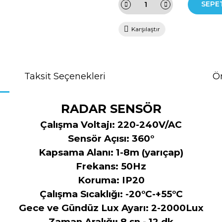
SEPE
Karşılaştır
Taksit Seçenekleri
Ön
RADAR SENSÖR
Çalışma Voltajı: 220-240V/AC
Sensör Açısı: 360°
Kapsama Alanı: 1-8m (yarıçap)
Frekans: 50Hz
Koruma: IP20
Çalışma Sıcaklığı: -20°C-+55°C
Gece ve Gündüz Lux Ayarı: 2-2000Lux
Zaman Aralığı: 8 sn - 12 dk