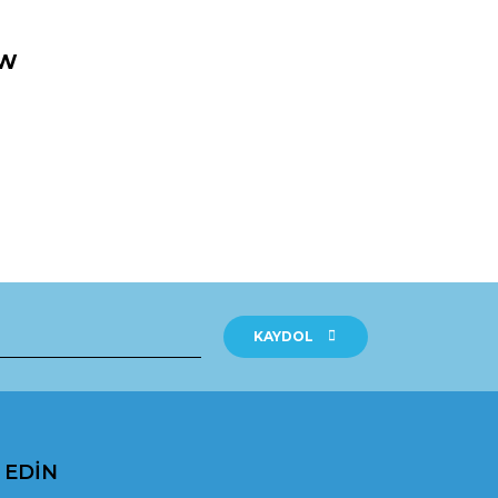
0W
rak tarafımıza iletebilirsiniz.
KAYDOL
P EDİN