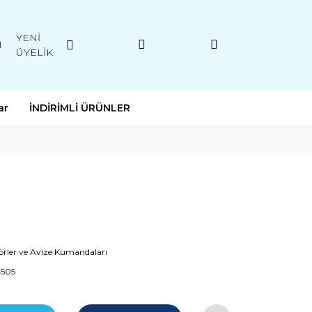
YENİ
M
ÜYELİK
ar
İNDİRİMLİ ÜRÜNLER
örler ve Avize Kumandaları
4505