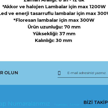
*Akkor ve halojen Lambalar için max 1200W
Led ve enerji tasarruflu lambalar için max 30
*Floresan lambalar için max 300W
Ürün uzunluğu: 70 mm
Yüksekliği: 37 mm
Kalınlığı: 30 mm
da ve diğer konularda yetersiz gördüğünüz noktaları öneri formunu kullana
R OLUN
r.
BİZİ TAKİ
esap Numaralarımız
Facebook
Twitter