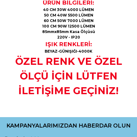
ÜRÜN BİLGİLERİ:
40 CM 30W 4000 LÜMEN
50 CM 40W 5500 LÜMEN
60 CM 50W 7000 LÜMEN
100 CM 90W 12500 LÜMEN
85mmx85mm Kasa Ölçüsü
220V - IP20
IŞIK RENKLERİ:
BEYAZ-GÜNIŞIĞI-4000K
ÖZEL RENK VE ÖZEL
ÖLÇÜ İÇİN LÜTFEN
İLETİŞİME GEÇİNİZ!
Bu ürünün fiyat bilgisi, resim, ürün açıklamalarında ve diğer
konularda yetersiz gördüğünüz noktaları öneri formunu
kullanarak tarafımıza iletebilirsiniz.
KAMPANYALARIMIZDAN HABERDAR OLUN
Görüş ve önerileriniz için teşekkür ederiz.