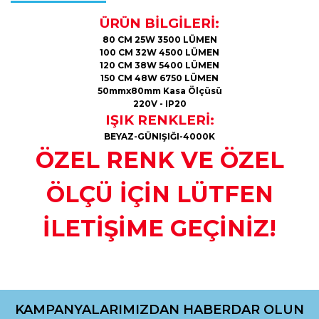
ÜRÜN BİLGİLERİ:
80 CM 25W 3500 LÜMEN
100 CM 32W 4500 LÜMEN
120 CM 38W 5400 LÜMEN
150 CM 48W 6750 LÜMEN
50mmx80mm Kasa Ölçüsü
220V - IP20
IŞIK RENKLERİ:
BEYAZ-GÜNIŞIĞI-4000K
ÖZEL RENK VE ÖZEL
ÖLÇÜ İÇİN LÜTFEN
İLETİŞİME GEÇİNİZ!
Bu ürünün fiyat bilgisi, resim, ürün açıklamalarında ve diğer
konularda yetersiz gördüğünüz noktaları öneri formunu
kullanarak tarafımıza iletebilirsiniz.
KAMPANYALARIMIZDAN HABERDAR OLUN
Görüş ve önerileriniz için teşekkür ederiz.