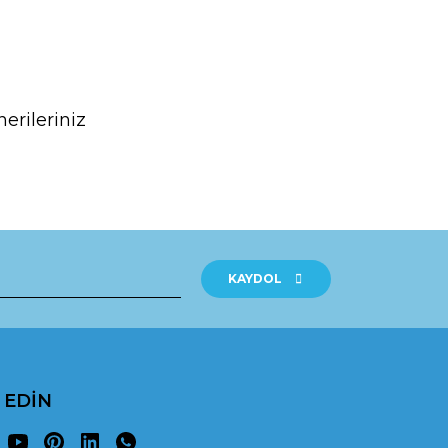
erileriniz
rak tarafımıza iletebilirsiniz.
KAYDOL
P EDİN