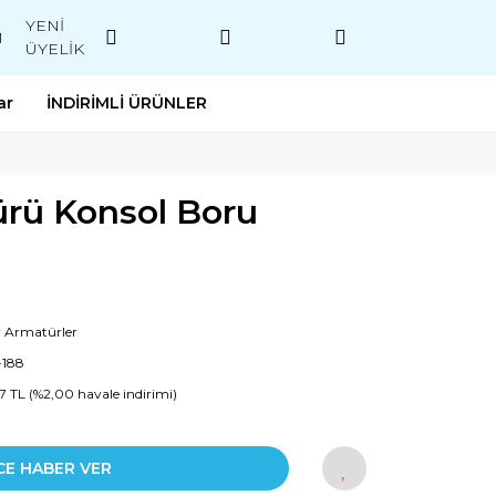
YENİ
M
ÜYELİK
ar
İNDİRİMLİ ÜRÜNLER
rü Konsol Boru
r Armatürler
-188
97 TL (%2,00 havale indirimi)
CE HABER VER