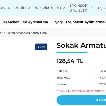
SPONSOR
SAYFA
YENİLER
İNDİRİMDEKİLER
İLETİŞİ
ÜRÜNLER
Dış Mekan Led Aydınlatma
Şarjlı, Taşınabilir Aydınlatmal
er
Sokak Armatürü Konsol Boru
Sokak Armatü
YENİ
128,54 TL
Kategori
Sola
Stok Kodu
HLA
Havale
125,
* 128,54 TL den başlayan taksitlerle!!
GELİN