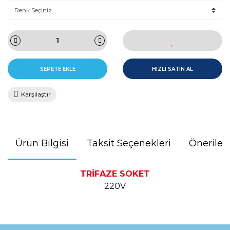
SEPETE EKLE
HIZLI SATIN AL
Karşılaştır
Ürün Bilgisi
Taksit Seçenekleri
Önerileri
TRİFAZE SOKET
220V
Bu ürünün fiyat bilgisi, resim, ürün açıklamalarında ve diğer
konularda yetersiz gördüğünüz noktaları öneri formunu