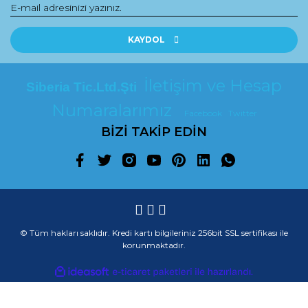
KAYDOL
İletişim ve Hesap
Siberia Tic.Ltd.Şti
Numaralarımız
Facebook
Twitter
BİZİ TAKİP EDİN
© Tüm hakları saklıdır. Kredi kartı bilgileriniz 256bit SSL sertifikası ile
korunmaktadır.
ile
ideasoft
e-
hazırlandı.
ticaret
paketleri