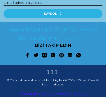
KAYDOL
İletişim ve Hesap
Siberia Tic.Ltd.Şti
Numaralarımız
Facebook
Twitter
BİZİ TAKİP EDİN
© Tüm hakları saklıdır. Kredi kartı bilgileriniz 256bit SSL sertifikası ile
korunmaktadır.
ile
ideasoft
e-
hazırlandı.
ticaret
paketleri