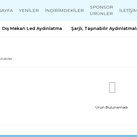
SPONSOR
SAYFA
YENİLER
İNDİRİMDEKİLER
İLETİŞİ
ÜRÜNLER
Dış Mekan Led Aydınlatma
Şarjlı, Taşınabilir Aydınlatmal
ktakiler
Ürün Bulunamadı.