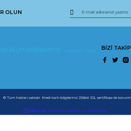
R OLUN
BİZİ TAKİ
esap Numaralarımız
Facebook
Twitter
© Tüm hakları saklıdır. Kredi kartı bilgileriniz 256bit SSL sertifikası ile korun
ile
ideasoft
e-
hazırlandı.
ticaret
paketleri