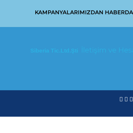
KAMPANYALARIMIZDAN HABERDA
İletişim ve H
Siberia Tic.Ltd.Şti