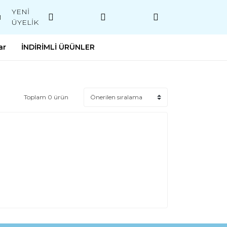
YENİ
M
ÜYELİK
ar
İNDİRİMLİ ÜRÜNLER
Toplam 0 ürün