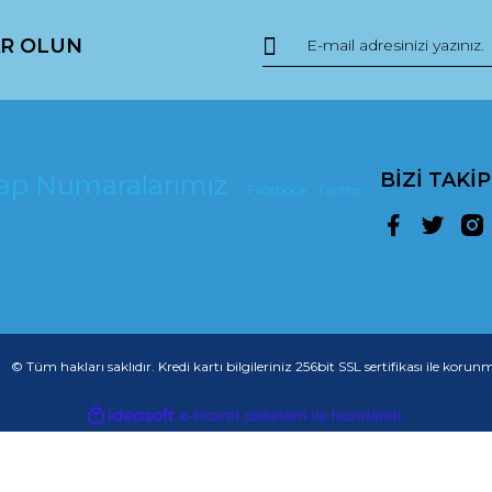
R OLUN
BİZİ TAKİ
esap Numaralarımız
Facebook
Twitter
© Tüm hakları saklıdır. Kredi kartı bilgileriniz 256bit SSL sertifikası ile korun
ile
ideasoft
e-
hazırlandı.
ticaret
paketleri