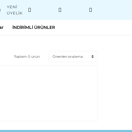
YENİ
M
ÜYELİK
ar
İNDİRİMLİ ÜRÜNLER
Toplam 0 ürün