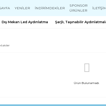
SPONSOR
SAYFA
YENİLER
İNDİRİMDEKİLER
İLETİŞİ
ÜRÜNLER
Dış Mekan Led Aydınlatma
Şarjlı, Taşınabilir Aydınlatmal
ktakiler
Ürün Bulunamadı.