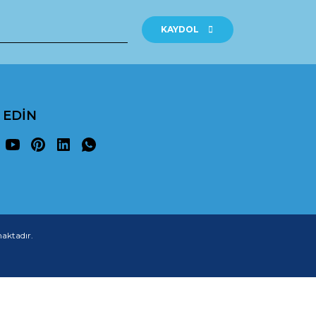
KAYDOL
P EDİN
maktadır.