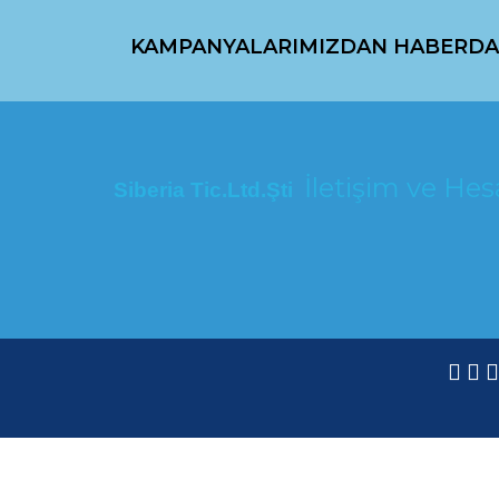
KAMPANYALARIMIZDAN HABERDA
İletişim ve H
Siberia Tic.Ltd.Şti