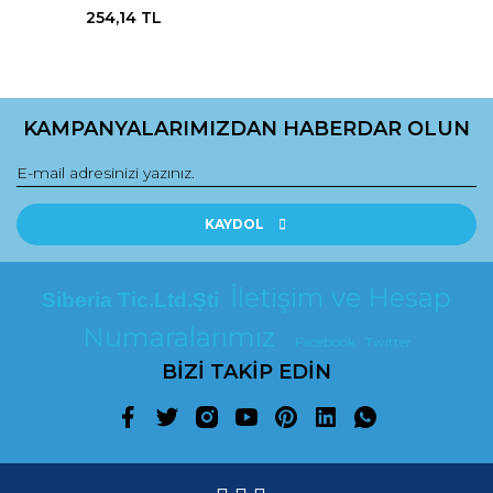
254,14 TL
KAMPANYALARIMIZDAN HABERDAR OLUN
KAYDOL
İletişim ve Hesap
Siberia Tic.Ltd.Şti
Numaralarımız
Facebook
Twitter
BİZİ TAKİP EDİN